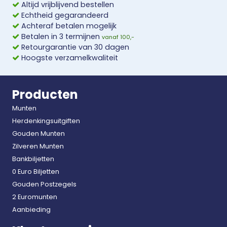
Altijd vrijblijvend bestellen
Echtheid gegarandeerd
Achteraf betalen mogelijk
Betalen in 3 termijnen
vanaf 100,-
Retourgarantie van 30 dagen
Hoogste verzamelkwaliteit
Producten
Munten
Herdenkingsuitgiften
Gouden Munten
Zilveren Munten
Bankbiljetten
0 Euro Biljetten
Gouden Postzegels
2 Euromunten
Aanbieding